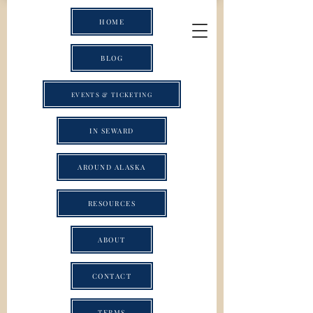
HOME
BLOG
EVENTS & TICKETING
IN SEWARD
AROUND ALASKA
RESOURCES
ABOUT
CONTACT
TERMS