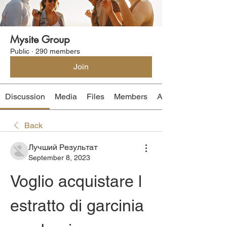
Mysite Group
Public
·
290 members
Join
Discussion
Media
Files
Members
About
Back
Лучший Результат
September 8, 2023
Voglio acquistare l 
estratto di garcinia 