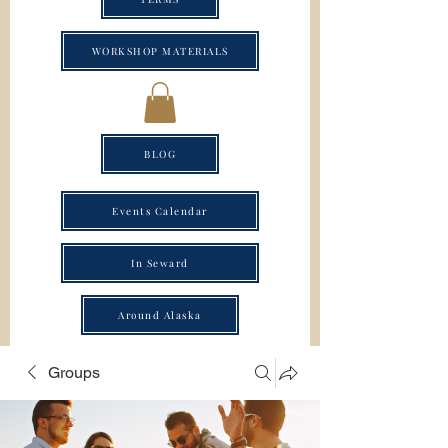
WORKSHOP MATERIALS
BLOG
Events Calendar
In Seward
Around Alaska
Groups