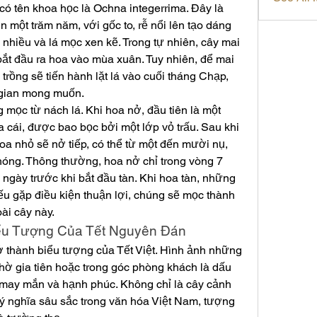
ó tên khoa học là Ochna integerrima. Đây là 
n một trăm năm, với gốc to, rễ nổi lên tạo dáng 
 nhiều và lá mọc xen kẽ. Trong tự nhiên, cây mai 
ắt đầu ra hoa vào mùa xuân. Tuy nhiên, để mai 
rồng sẽ tiến hành lặt lá vào cuối tháng Chạp, 
i gian mong muốn.
ọc từ nách lá. Khi hoa nở, đầu tiên là một 
a cái, được bao bọc bởi một lớp vỏ trấu. Sau khi 
oa nhỏ sẽ nở tiếp, có thể từ một đến mười nụ, 
hóng. Thông thường, hoa nở chỉ trong vòng 7 
 ngày trước khi bắt đầu tàn. Khi hoa tàn, những 
ếu gặp điều kiện thuận lợi, chúng sẽ mọc thành 
oài cây này.
ểu Tượng Của Tết Nguyên Đán
ở thành biểu tượng của Tết Việt. Hình ảnh những 
hờ gia tiên hoặc trong góc phòng khách là dấu 
may mắn và hạnh phúc. Không chỉ là cây cảnh 
 nghĩa sâu sắc trong văn hóa Việt Nam, tượng 