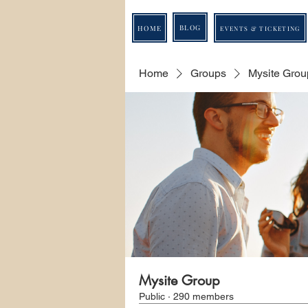
BLOG
HOME
EVENTS & TICKETING
Home
Groups
Mysite Grou
Mysite Group
Public
·
290 members