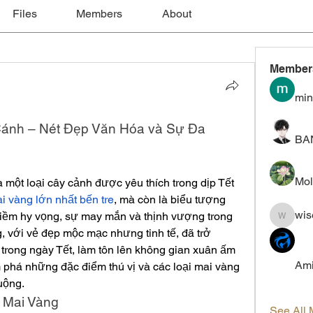
Files
Members
About
Member
min
ánh – Nét Đẹp Văn Hóa và Sự Đa 
BA
Mol
một loại cây cảnh được yêu thích trong dịp Tết 
 vàng lớn nhất bến tre
, mà còn là biểu tượng 
wis
niềm hy vọng, sự may mắn và thịnh vượng trong 
wiselokt
, với vẻ đẹp mộc mạc nhưng tinh tế, đã trở 
trong ngày Tết, làm tôn lên không gian xuân ấm 
Ami
phá những đặc điểm thú vị và các loại mai vàng 
uộng.
 Mai Vàng
See All