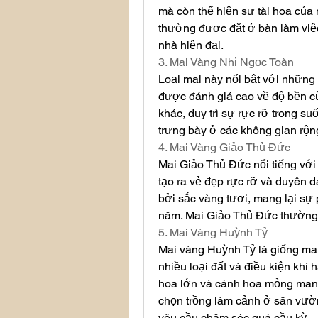
mà còn thể hiện sự tài hoa của
thường được đặt ở bàn làm việc,
nhà hiện đại.
3. Mai Vàng Nhị Ngọc Toàn
Loại mai này nổi bật với những 
được đánh giá cao về độ bền củ
khác, duy trì sự rực rỡ trong s
trưng bày ở các không gian rộ
4. Mai Vàng Giảo Thủ Đức
Mai Giảo Thủ Đức nổi tiếng với 
tạo ra vẻ đẹp rực rỡ và duyên d
bởi sắc vàng tươi, mang lại sự
năm. Mai Giảo Thủ Đức thường n
5. Mai Vàng Huỳnh Tỷ
Mai vàng Huỳnh Tỷ là giống mai
nhiều loại đất và điều kiện khí 
hoa lớn và cánh hoa mỏng man
chọn trồng làm cảnh ở sân vườ
yêu cầu chăm sóc quá cầu kỳ.