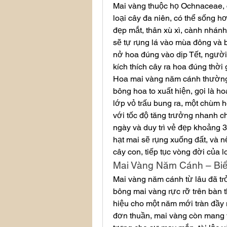
Mai vàng thuộc họ Ochnaceae, c
loại cây đa niên, có thể sống hơ
đẹp mắt, thân xù xì, cành nhánh
sẽ tự rụng lá vào mùa đông và b
nở hoa đúng vào dịp Tết, người t
kích thích cây ra hoa đúng thờ
Hoa mai vàng năm cánh thường m
bông hoa to xuất hiện, gọi là ho
lớp vỏ trấu bung ra, một chùm h
với tốc độ tăng trưởng nhanh c
ngày và duy trì vẻ đẹp khoảng 3
hạt mai sẽ rụng xuống đất, và n
cây con, tiếp tục vòng đời của l
Mai Vàng Năm Cánh – Bi
Mai vàng năm cánh từ lâu đã tr
bông mai vàng rực rỡ trên bàn t
hiệu cho một năm mới tràn đầy 
đơn thuần, mai vàng còn mang ý