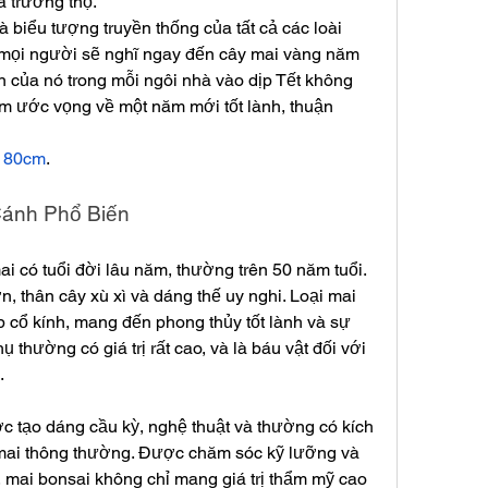
à trường thọ.
biểu tượng truyền thống của tất cả các loài 
 mọi người sẽ nghĩ ngay đến cây mai vàng năm 
n của nó trong mỗi ngôi nhà vào dịp Tết không 
gắm ước vọng về một năm mới tốt lành, thuận 
h 80cm
.
Cánh Phổ Biến
i có tuổi đời lâu năm, thường trên 50 năm tuổi. 
, thân cây xù xì và dáng thế uy nghi. Loại mai 
cổ kính, mang đến phong thủy tốt lành và sự 
 thường có giá trị rất cao, và là báu vật đối với 
.
c tạo dáng cầu kỳ, nghệ thuật và thường có kích 
mai thông thường. Được chăm sóc kỹ lưỡng và 
, mai bonsai không chỉ mang giá trị thẩm mỹ cao 