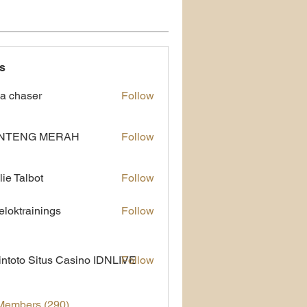
s
a chaser
Follow
NTENG MERAH
Follow
lie Talbot
Follow
eloktrainings
Follow
rainings
ntoto Situs Casino IDNLIVE
Follow
 Members (290)