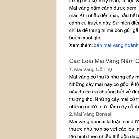
trưng cho sự may mắn, tài lộc v
Mai vàng năm cánh được xem là 
mai. Khi nhắc đến mai, hầu hết
cánh cổ truyền này. Sự hiện diệ
chỉ là để trang trí mà còn gửi 
buồm xuôi gió.
Xem thêm: 
bán mai vàng hoàn
Các Loại Mai Vàng Năm 
1. Mai Vàng Cổ Thụ
Mai vàng cổ thụ là những cây ma
Những cây mai này có gốc rễ lớn
này được ưa chuộng bởi vẻ đẹp 
trường thọ. Những cây mai cổ thụ
những người sưu tầm cây cảnh
2. Mai Vàng Bonsai
Mai vàng bonsai là loại mai đượ
thước nhỏ hơn so với các loại 
tạo hình theo nhiều thế độc đáo