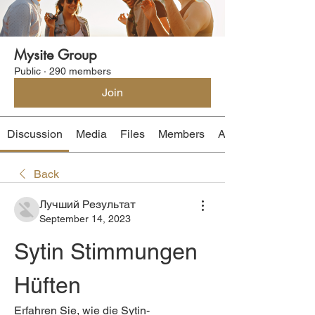
Mysite Group
Public
·
290 members
Join
Discussion
Media
Files
Members
About
Back
Лучший Результат
September 14, 2023
Sytin Stimmungen 
Hüften
Erfahren Sie, wie die Sytin-