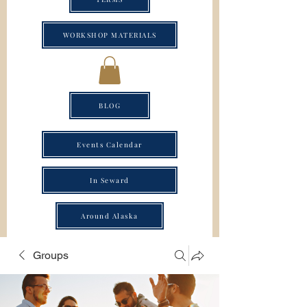
WORKSHOP MATERIALS
BLOG
Events Calendar
In Seward
Around Alaska
Groups