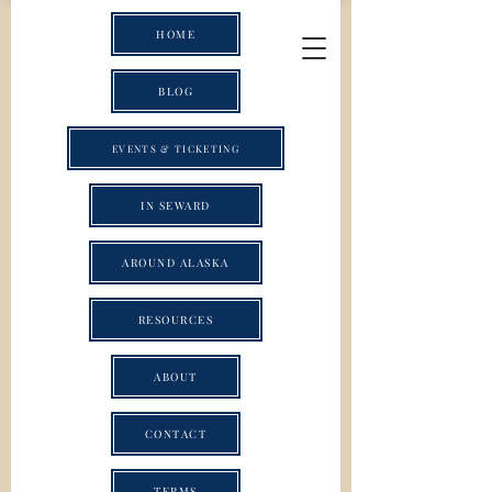
HOME
BLOG
EVENTS & TICKETING
IN SEWARD
AROUND ALASKA
RESOURCES
ABOUT
CONTACT
TERMS