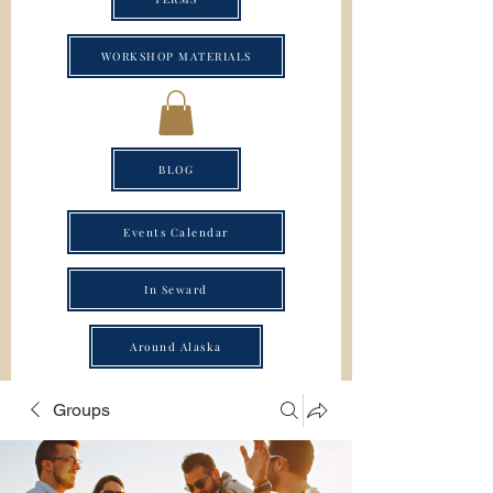
WORKSHOP MATERIALS
BLOG
Events Calendar
In Seward
Around Alaska
Groups