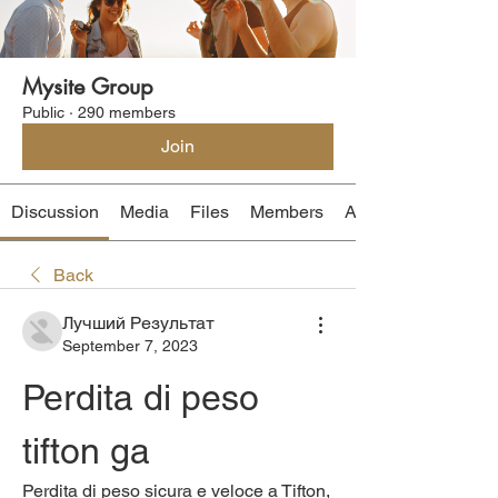
Mysite Group
Public
·
290 members
Join
Discussion
Media
Files
Members
About
Back
Лучший Результат
September 7, 2023
Perdita di peso 
tifton ga
Perdita di peso sicura e veloce a Tifton, 