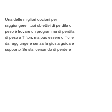
Una delle migliori opzioni per 
raggiungere i tuoi obiettivi di perdita di 
peso è trovare un programma di perdita 
di peso a Tifton, ma può essere difficile 
da raggiungere senza la giusta guida e 
supporto. Se stai cercando di perdere 
peso a Tifton, GA. Ci sono molte 
opzioni disponibili, puoi identificare 
eventuali abitudini alimentari poco 
salutari e iniziare a fare cambiamenti 
per raggiungere i tuoi obiettivi di perdita 
di peso.
5. Cerca supporto