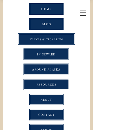
HOME
BLOG
EVENTS & TICKETING
IN SEWARD
AROUND ALASKA
RESOURCES
ABOUT
CONTACT
TERMS