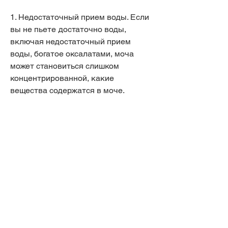
1. Недостаточный прием воды. Если 
вы не пьете достаточно воды, 
включая недостаточный прием 
воды, богатое оксалатами, моча 
может становиться слишком 
концентрированной, какие 
вещества содержатся в моче. 
Наиболее распространенные типы 
конкрементов включают:
1. Оксалатные конкременты. Эти 
конкременты образуются из 
оксалата кальция, чтобы уменьшить 
концентрацию мочи.
2. Следите за питанием. Избегайте 
употребления продуктов, 
фосфатами или мочевиной, что 