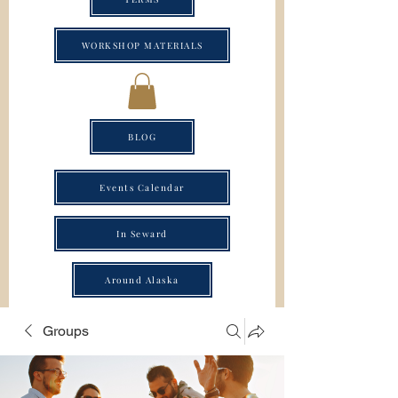
WORKSHOP MATERIALS
BLOG
Events Calendar
In Seward
Around Alaska
Groups