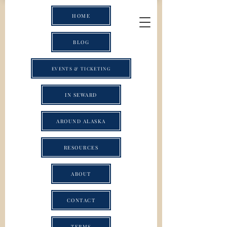
HOME
BLOG
EVENTS & TICKETING
IN SEWARD
AROUND ALASKA
RESOURCES
ABOUT
CONTACT
TERMS