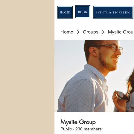
BLOG
HOME
EVENTS & TICKETING
Home
Groups
Mysite Grou
Mysite Group
Public
·
290 members