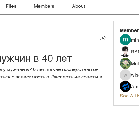
Files
Members
About
Member
min
BA
мужчин в 40 лет
Mol
у мужчин в 40 лет, какие последствия он 
wis
иться с зависимостью. Экспертные советы и 
wiselokt
Ami
See All