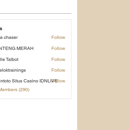
s
a chaser
Follow
NTENG MERAH
Follow
lie Talbot
Follow
eloktrainings
Follow
rainings
ntoto Situs Casino IDNLIVE
Follow
 Members (290)