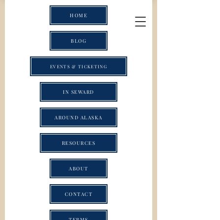
HOME
BLOG
EVENTS & TICKETING
IN SEWARD
AROUND ALASKA
RESOURCES
ABOUT
CONTACT
TERMS