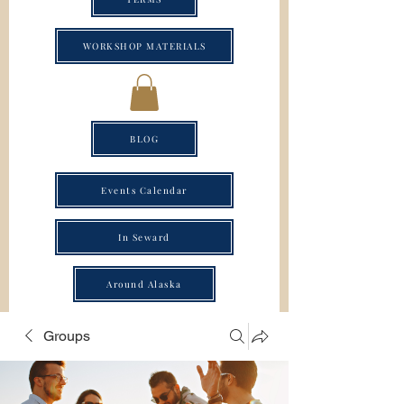
WORKSHOP MATERIALS
BLOG
Events Calendar
In Seward
Around Alaska
Groups