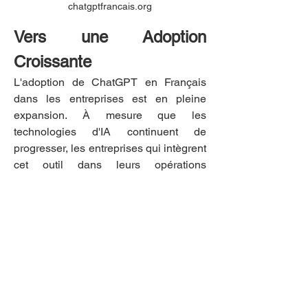
chatgptfrancais.org
Vers une Adoption 
Croissante
L'adoption de ChatGPT en Français 
dans les entreprises est en pleine 
expansion. À mesure que les 
technologies d'IA continuent de 
progresser, les entreprises qui intègrent 
cet outil dans leurs opérations 
quotidiennes verront une amélioration 
continue de leur efficacité et de leur 
capacité d'innovation. Son potentiel à 
comprendre des contextes divers et à 
fournir des réponses précises et 
pertinentes en fait une ressource 
indispensable dans le paysage 
numérique moderne.