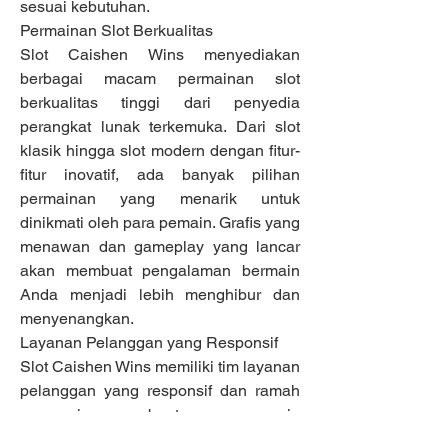
sesuai kebutuhan.
Permainan Slot Berkualitas​
Slot Caishen Wins menyediakan 
berbagai macam permainan slot 
berkualitas tinggi dari penyedia 
perangkat lunak terkemuka. Dari slot 
klasik hingga slot modern dengan fitur-
fitur inovatif, ada banyak pilihan 
permainan yang menarik untuk 
dinikmati oleh para pemain. Grafis yang 
menawan dan gameplay yang lancar 
akan membuat pengalaman bermain 
Anda menjadi lebih menghibur dan 
menyenangkan.
Layanan Pelanggan yang Responsif​
Slot Caishen Wins memiliki tim layanan 
pelanggan yang responsif dan ramah 
yang siap membantu para pemain 
dengan segala pertanyaan atau 