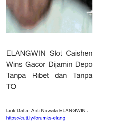
ELANGWIN Slot Caishen 
Wins Gacor Dijamin Depo 
Tanpa Ribet dan Tanpa 
TO
Link Daftar Anti Nawala ELANGWIN : 
https://cutt.ly/forumks-elang