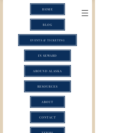
HOME
BLOG
EVENTS & TICKETING
IN SEWARD
AROUND ALASKA
RESOURCES
ABOUT
CONTACT
TERMS