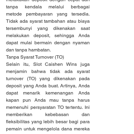
tanpa kendala melalui berbagai 
metode pembayaran yang tersedia. 
Tidak ada syarat tambahan atau biaya 
tersembunyi yang dikenakan saat 
melakukan deposit, sehingga Anda 
dapat mulai bermain dengan nyaman 
dan tanpa hambatan.
Tanpa Syarat Turnover (TO)​
Selain itu, Slot Caishen Wins juga 
menjamin bahwa tidak ada syarat 
turnover (TO) yang dikenakan pada 
deposit yang Anda buat. Artinya, Anda 
dapat menarik kemenangan Anda 
kapan pun Anda mau tanpa harus 
memenuhi persyaratan TO tertentu. Ini 
memberikan kebebasan dan 
fleksibilitas yang lebih besar bagi para 
pemain untuk mengelola dana mereka 