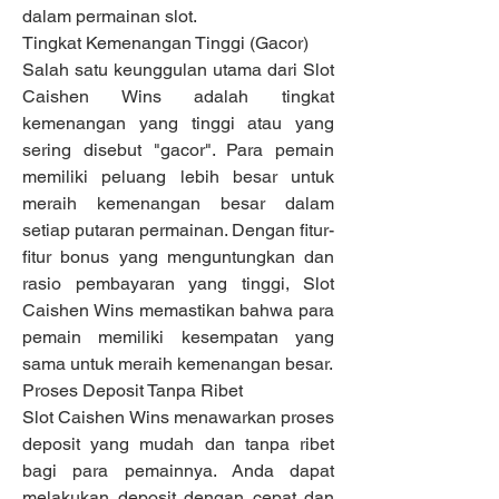
dalam permainan slot.
Tingkat Kemenangan Tinggi (Gacor)​
Salah satu keunggulan utama dari Slot 
Caishen Wins adalah tingkat 
kemenangan yang tinggi atau yang 
sering disebut "gacor". Para pemain 
memiliki peluang lebih besar untuk 
meraih kemenangan besar dalam 
setiap putaran permainan. Dengan fitur-
fitur bonus yang menguntungkan dan 
rasio pembayaran yang tinggi, Slot 
Caishen Wins memastikan bahwa para 
pemain memiliki kesempatan yang 
sama untuk meraih kemenangan besar.
Proses Deposit Tanpa Ribet​
Slot Caishen Wins menawarkan proses 
deposit yang mudah dan tanpa ribet 
bagi para pemainnya. Anda dapat 
melakukan deposit dengan cepat dan 