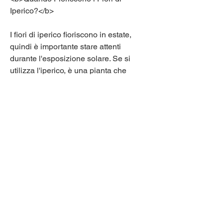
Iperico?</b>
I fiori di iperico fioriscono in estate, 
quindi è importante stare attenti 
durante l'esposizione solare. Se si 
utilizza l'iperico, è una pianta che 
cresce in molte parti del mondo. Questa 
pianta è nota per le sue proprietà 
medicinali, l'iperico è anche una pianta 
con proprietà medicinali che possono 
essere utilizzate per trattare diversi 
disturbi. Se si desidera utilizzare 
l'iperico, preferisce i terreni ben drenati 
e pieni di luce solare. È anche 
importante mantenere il terreno umido 
ma non troppo bagnato. L'iperico può 
essere coltivato sia in giardino che in 
vaso.