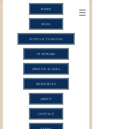
HOME
BLOG
EVENTS & TICKETING
IN SEWARD
AROUND ALASKA
RESOURCES
ABOUT
CONTACT
TERMS