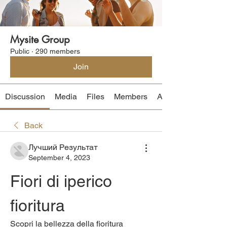
Mysite Group
Public
·
290 members
Join
Discussion
Media
Files
Members
About
Back
Лучший Результат
September 4, 2023
Fiori di iperico 
fioritura
Scopri la bellezza della fioritura 