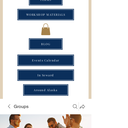
WORKSHOP MATERIALS
BLOG
Events Calendar
In Seward
Around Alaska
Groups