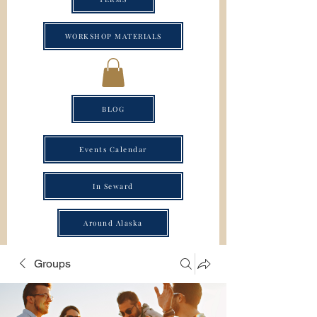
WORKSHOP MATERIALS
BLOG
Events Calendar
In Seward
Around Alaska
Groups