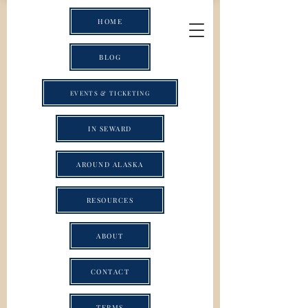
HOME
BLOG
EVENTS & TICKETING
IN SEWARD
AROUND ALASKA
RESOURCES
ABOUT
CONTACT
TERMS