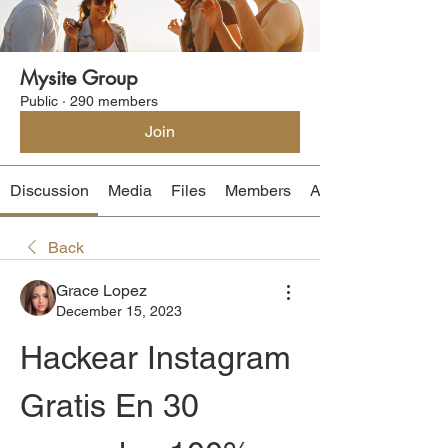
Mysite Group
Public
·
290 members
Join
Discussion
Media
Files
Members
About
Back
Grace Lopez
December 15, 2023
Hackear Instagram 
Gratis En 30 