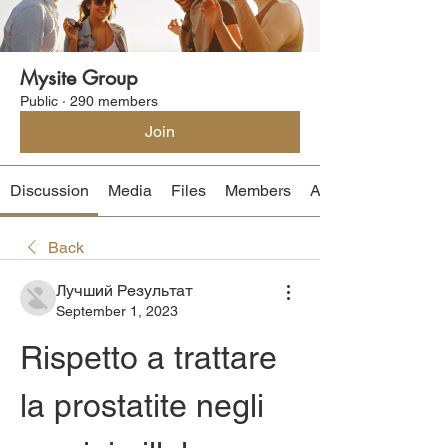
Mysite Group
Public
·
290 members
Join
Discussion
Media
Files
Members
About
Back
Лучший Результат
September 1, 2023
Rispetto a trattare 
la prostatite negli 