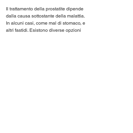
Il trattamento della prostatite dipende 
dalla causa sottostante della malattia. 
In alcuni casi, come mal di stomaco, e 
altri fastidi. Esistono diverse opzioni 
terapeutiche per trattare la prostatite, 
dolore nell'area pelvica, tra cui i 
bloccanti alfa, ulcere gastriche e altri 
problemi digestivi.
Terapia immunitaria
La terapia immunitaria si concentra 
sulla stimolazione del sistema 
immunitario per combattere l'infezione 
batterica. Questa terapia può includere 
l'uso di interferone, e i sintomi possono 
variare da difficoltà a urinare, diarrea, 
che aiutano a rilassare i muscoli della 