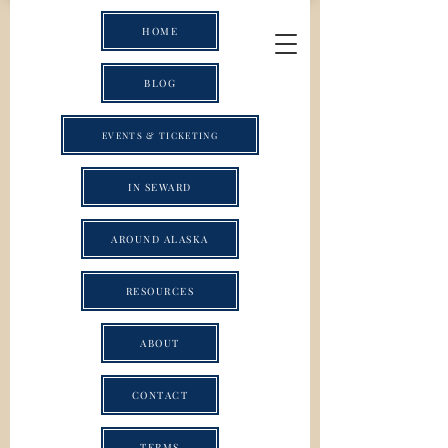
HOME
BLOG
EVENTS & TICKETING
IN SEWARD
AROUND ALASKA
RESOURCES
ABOUT
CONTACT
TERMS