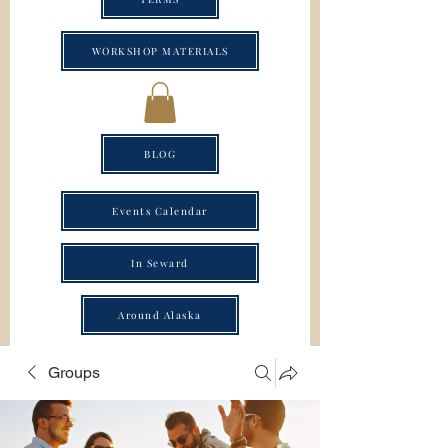
WORKSHOP MATERIALS
BLOG
Events Calendar
In Seward
Around Alaska
Groups