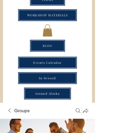
WORKSHOP MATERIALS
BLOG
Events Calendar
In Seward
Around Alaska
Groups