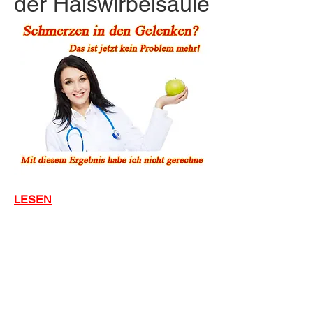
der Halswirbelsäule
LESEN