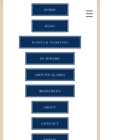
HOME
BLOG
EVENTS & TICKETING
IN SEWARD
AROUND ALASKA
RESOURCES
ABOUT
CONTACT
TERMS