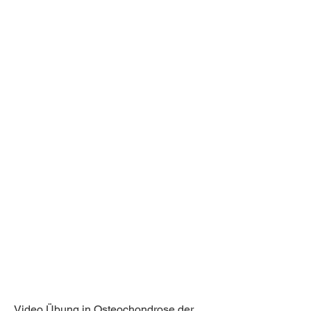
Video Übung in Osteochondrose der 