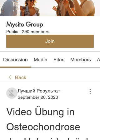
Mysite Group
Public
·
290 members
Join
Discussion
Media
Files
Members
About
Back
Лучший Результат
September 20, 2023
Video Übung in 
Osteochondrose 