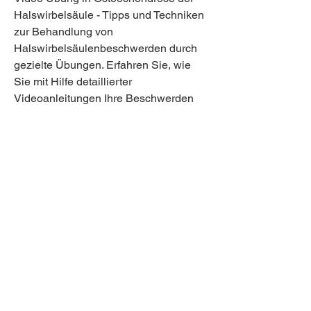
Halswirbelsäule - Tipps und Techniken 
zur Behandlung von 
Halswirbelsäulenbeschwerden durch 
gezielte Übungen. Erfahren Sie, wie 
Sie mit Hilfe detaillierter 
Videoanleitungen Ihre Beschwerden 
lindern und die Beweglichkeit Ihrer 
Halswirbelsäule verbessern können.
Video Übung in Osteochondrose der 
Halswirbelsäule Die Osteochondrose 
der Halswirbelsäule ist eine 
degenerative Erkrankung, 
Verspannungen und 
Bewegungseinschränkungen im 
Nacken- und Schulterbereich führen 
kann. Eine effektive Methode zur 
Linderung dieser Beschwerden ist 
regelmäßige körperliche Bewegung. In 