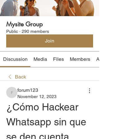
Mysite Group
Public
·
290 members
Join
Discussion
Media
Files
Members
About
Back
forum123
forum123
November 12, 2023
¿Cómo Hackear 
Whatsapp sin que 
se den cuenta 