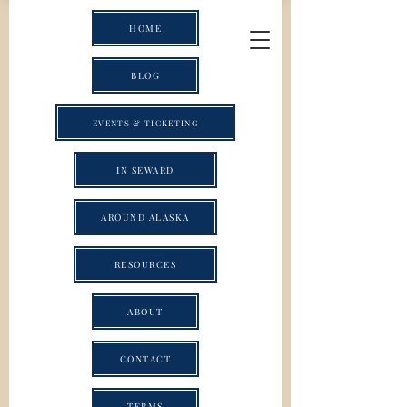
HOME
BLOG
EVENTS & TICKETING
IN SEWARD
AROUND ALASKA
RESOURCES
ABOUT
CONTACT
TERMS