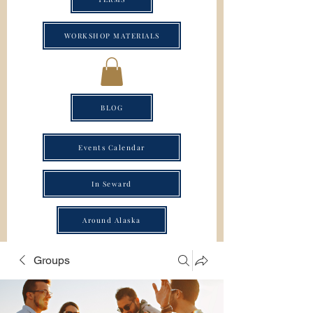
WORKSHOP MATERIALS
BLOG
Events Calendar
In Seward
Around Alaska
Groups