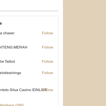
s
a chaser
Follow
NTENG MERAH
Follow
lie Talbot
Follow
eloktrainings
Follow
rainings
ntoto Situs Casino IDNLIVE
Follow
 Members (290)