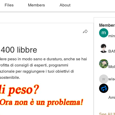
Files
Members
About
Member
min
400 libbre
BA
rdere peso in modo sano e duraturo, anche se hai 
fitta di consigli di esperti, programmi 
Mol
ionale per raggiungere i tuoi obiettivi di 
ostenibile.
wis
wiselokt
Ami
See All