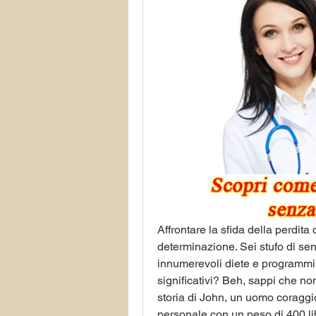
Affrontare la sfida della perdita 
determinazione. Sei stufo di sent
innumerevoli diete e programmi d
significativi? Beh, sappi che non 
storia di John, un uomo coraggio
personale con un peso di 400 libbr