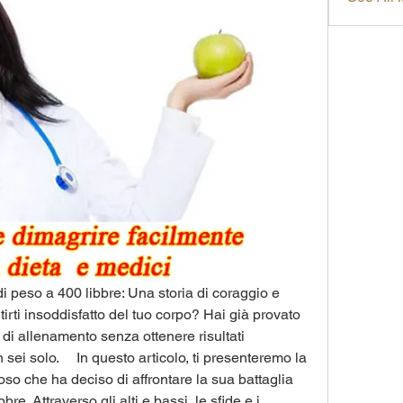
di peso a 400 libbre: Una storia di coraggio e 
irti insoddisfatto del tuo corpo? Hai già provato 
i allenamento senza ottenere risultati 
sei solo.     In questo articolo, ti presenteremo la 
so che ha deciso di affrontare la sua battaglia 
e. Attraverso gli alti e bassi, le sfide e i 