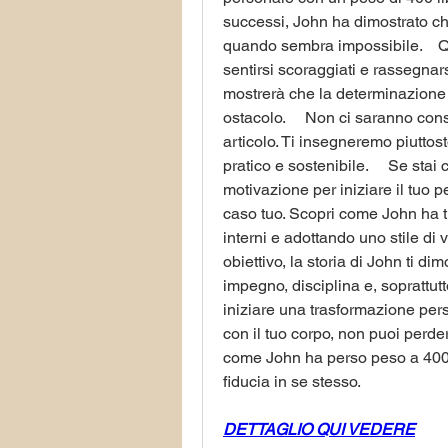
successi, John ha dimostrato ch
quando sembra impossibile.    Qua
sentirsi scoraggiati e rassegnarsi
mostrerà che la determinazione 
ostacolo.     Non ci saranno cons
articolo. Ti insegneremo piuttost
pratico e sostenibile.     Se stai
motivazione per iniziare il tuo pe
caso tuo. Scopri come John ha tr
interni e adottando uno stile di 
obiettivo, la storia di John ti di
impegno, disciplina e, soprattutto
iniziare una trasformazione pers
con il tuo corpo, non puoi perdert
come John ha perso peso a 400 lib
fiducia in se stesso.
DETTAGLIO QUI VEDERE