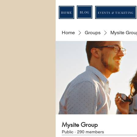
BLOG
HOME
EVENTS & TICKETING
Home
Groups
Mysite Grou
Mysite Group
Public
·
290 members