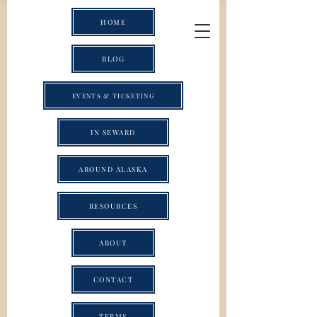
HOME
BLOG
EVENTS & TICKETING
IN SEWARD
AROUND ALASKA
RESOURCES
ABOUT
CONTACT
TERMS