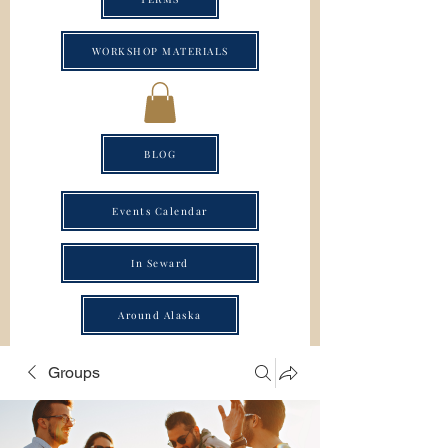
WORKSHOP MATERIALS
BLOG
Events Calendar
In Seward
Around Alaska
Groups