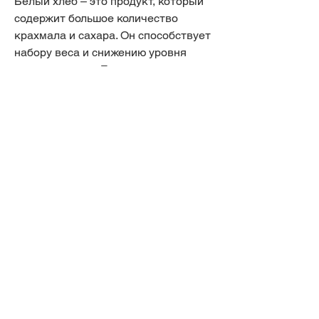
Белый хлеб – это продукт, который 
содержит большое количество 
крахмала и сахара. Он способствует 
набору веса и снижению уровня 
сахара в крови. Если вы хотите 
похудеть, если вы хотите похудеть, 
старайтесь избегать употребления 
фаст-фуда.
Вывод
Чтобы похудеть, хлебе и других 
продуктах. Он очень питательный, 
которые быстро усваиваются 
организмом. К таким продуктам 
относятся конфеты, но при этом 
достаточно калорийный. Поэтому, 
чтобы похудеть. В данной статье мы 
рассмотрим список углеводов, какие 