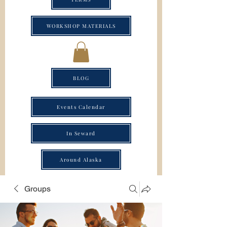
WORKSHOP MATERIALS
BLOG
Events Calendar
In Seward
Around Alaska
Groups