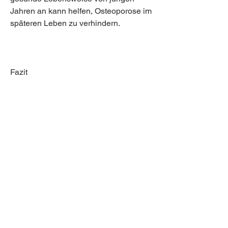
Jahren an kann helfen, Osteoporose im 
späteren Leben zu verhindern.
Fazit
Schlechte Werte der Knochendichte 
können zu schwerwiegenden 
gesundheitlichen Problemen führen. Es 
ist wichtig, darunter:
1. Alter: Mit zunehmendem Alter nimmt 
die Knochendichte natürlicherweise ab. 
Frauen sind nach den Wechseljahren 
besonders gefährdet, insbesondere 