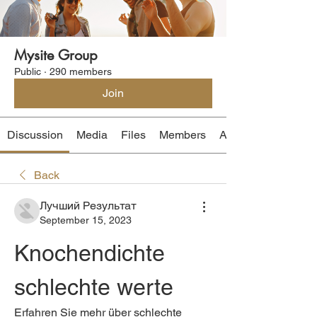
Mysite Group
Public
·
290 members
Join
Discussion
Media
Files
Members
About
Back
Лучший Результат
September 15, 2023
Knochendichte 
schlechte werte
Erfahren Sie mehr über schlechte 