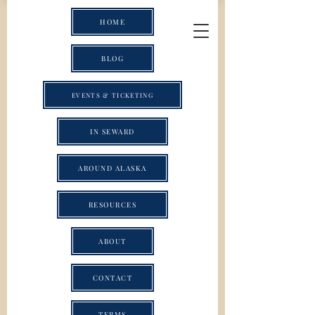
HOME
BLOG
EVENTS & TICKETING
IN SEWARD
AROUND ALASKA
RESOURCES
ABOUT
CONTACT
TERMS