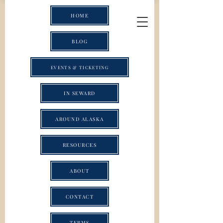
HOME
BLOG
EVENTS & TICKETING
IN SEWARD
AROUND ALASKA
RESOURCES
ABOUT
CONTACT
TERMS