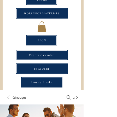
WORKSHOP MATERIALS
BLOG
Events Calendar
In Seward
Around Alaska
Groups