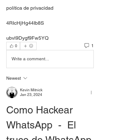
política de privacidad
4RIcHjHg44Ib8S
ubvl9Dygf9Fw5YQ 
1
0
Write a comment...
Newest
Kevin Mitnick
Jan 23, 2024
Como Hackear 
WhatsApp  -  El 
truco de WhatsApp 