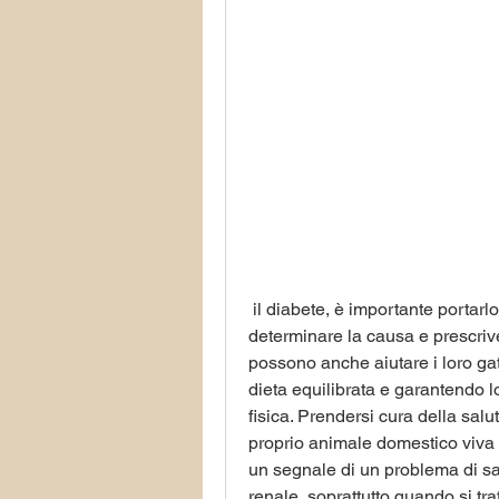
 il diabete, è importante portarlo dal veterinario il prima possibile per 
determinare la causa e prescriver
possono anche aiutare i loro ga
dieta equilibrata e garantendo lor
fisica. Prendersi cura della salut
proprio animale domestico viva u
un segnale di un problema di salu
renale, soprattutto quando si tra