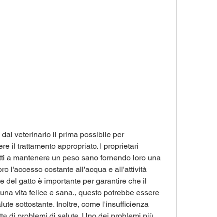
e il trattamento appropriato. I proprietari 
tti a mantenere un peso sano fornendo loro una 
o l'accesso costante all'acqua e all'attività 
e del gatto è importante per garantire che il 
na vita felice e sana., questo potrebbe essere 
te sottostante. Inoltre, come l'insufficienza 
tta di problemi di salute. Uno dei problemi più 