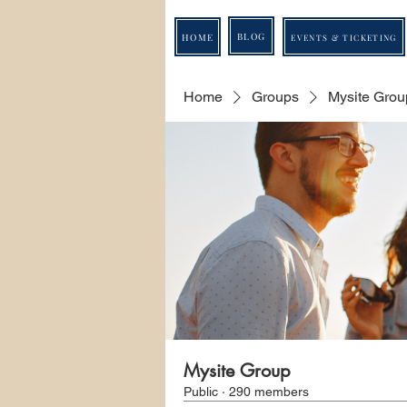
BLOG
HOME
EVENTS & TICKETING
Home
Groups
Mysite Grou
Mysite Group
Public
·
290 members