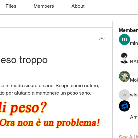
Files
Members
About
Member
min
eso troppo 
BA
Mol
eso in modo sicuro e sano. Scopri come nutrire, 
atto per aiutarlo a mantenere un peso sano.
wis
wiselokt
Ami
See All