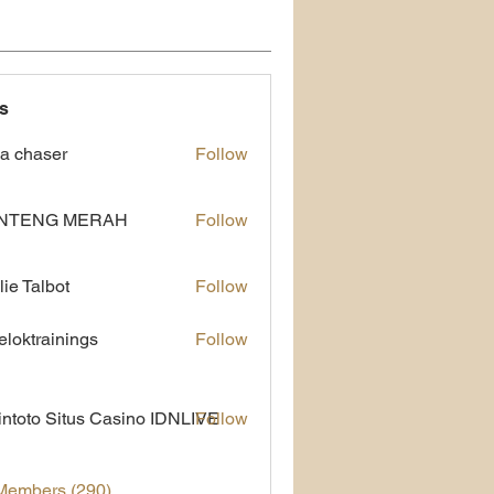
s
a chaser
Follow
NTENG MERAH
Follow
lie Talbot
Follow
eloktrainings
Follow
rainings
ntoto Situs Casino IDNLIVE
Follow
 Members (290)