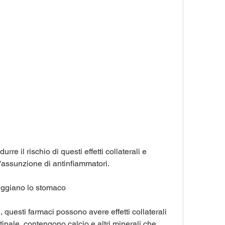
'assunzione di antinfiammatori.
eggiano lo stomaco
, questi farmaci possono avere effetti collaterali 
estinale, contengono calcio e altri minerali che 