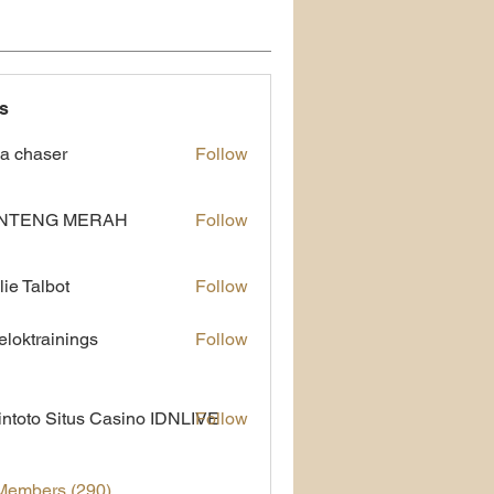
s
a chaser
Follow
NTENG MERAH
Follow
lie Talbot
Follow
eloktrainings
Follow
rainings
ntoto Situs Casino IDNLIVE
Follow
 Members (290)