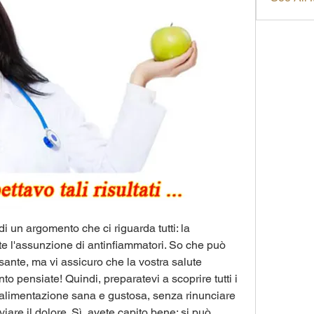
i un argomento che ci riguarda tutti: la 
e l'assunzione di antinfiammatori. So che può 
nte, ma vi assicuro che la vostra salute 
to pensiate! Quindi, preparatevi a scoprire tutti i 
n'alimentazione sana e gustosa, senza rinunciare 
iare il dolore. Sì, avete capito bene: si può 