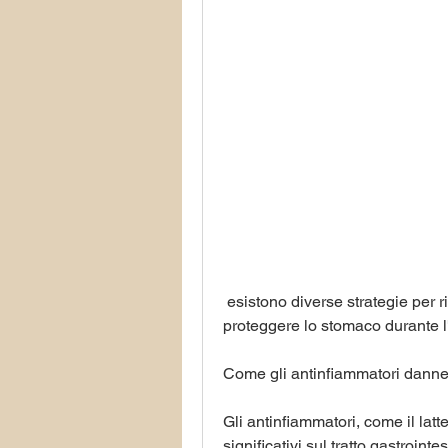
 esistono diverse strategie per ridurre il rischio di questi effetti collaterali e 
proteggere lo stomaco durante l
Come gli antinfiammatori dann
Gli antinfiammatori, come il latte
significativi sul tratto gastroint