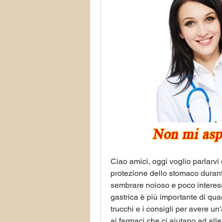
Ciao amici, oggi voglio parlarvi d
protezione dello stomaco durant
sembrare noioso e poco interessa
gastrica è più importante di quan
trucchi e i consigli per avere u
ai farmaci che ci aiutano ad allev