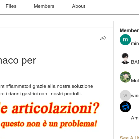
Files
Members
About
Member
min
aco per 
BA
Mol
ntinfiammatori grazie alla nostra soluzione 
 i danni gastrici con i nostri prodotti.
wis
wiselokt
Ami
See All