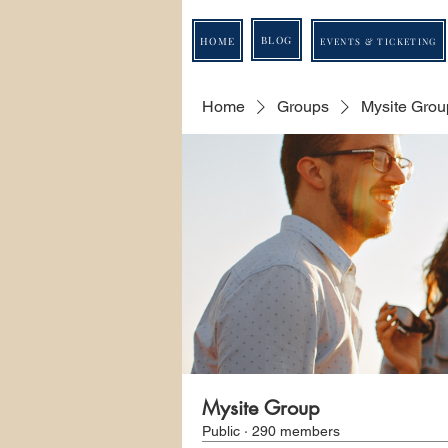
BLOG
HOME
EVENTS & TICKETING
Home
Groups
Mysite Grou
Mysite Group
Public
·
290 members