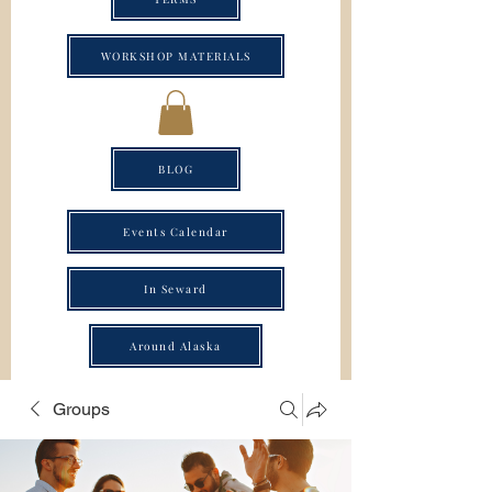
WORKSHOP MATERIALS
BLOG
Events Calendar
In Seward
Around Alaska
Groups