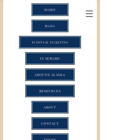
HOME
BLOG
EVENTS & TICKETING
IN SEWARD
AROUND ALASKA
RESOURCES
ABOUT
CONTACT
TERMS