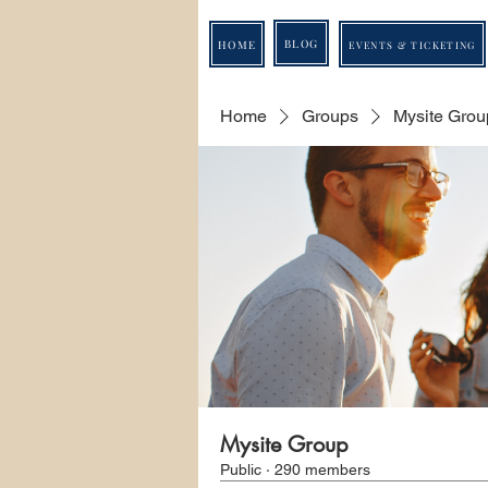
BLOG
HOME
EVENTS & TICKETING
Home
Groups
Mysite Grou
Mysite Group
Public
·
290 members