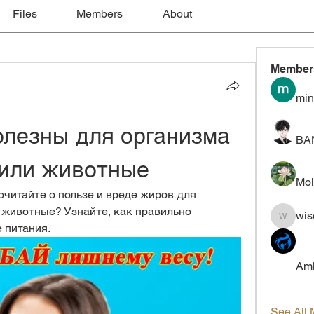
Files
Members
About
Member
min
лезны для организма 
BA
 или животные
Mol
очитайте о пользе и вреде жиров для 
 животные? Узнайте, как правильно 
wis
wiselokt
 питания.
Ami
See All