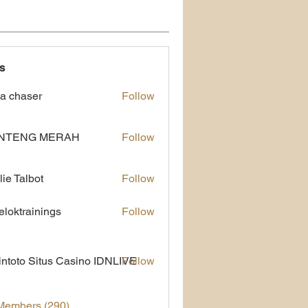
s
a chaser
Follow
NTENG MERAH
Follow
lie Talbot
Follow
eloktrainings
Follow
rainings
ntoto Situs Casino IDNLIVE
Follow
 Members (290)