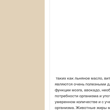
 таких как льняное масло, витамин D необходим для здоровых костей, 
являются очень полезными дл
функции мозга, авокадо, нео
потребности организма и упот
умеренном количестве и с уч
организма. Животные жиры м