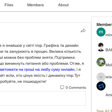
Files
Members
About
Member
min
 знайшов у світі ігор. Графіка та дизайн 
BA
 та занурюють в процес. Велика кількість 
аші можна без проблем зняти. Підтримка 
о виникнуть питання або проблеми. Отже, я 
Mol
і автомати на гроші на любу суму онлайн
, і я 
всім, хто цінує якість і динаміку ігор. Тут 
wis
wiselokt
пробуйте, не пошкодуєте!
0 Comments
Ami
See All