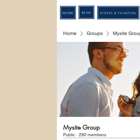
BLOG
HOME
EVENTS & TICKETING
Home
Groups
Mysite Grou
Mysite Group
Public
·
290 members