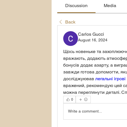
Discussion
Media
Back
Carlos Gucci
August 16, 2024
Щось новеньке та захоплююче я
вражають, додають атмосфери
бонусів додає азарту, а вигр
завжди готова допомогти, якщ
досліджуював 
легальні ігров
вражений, рекомендую цей сайт 
можна переглянути деталі. С
0
Write a comment...