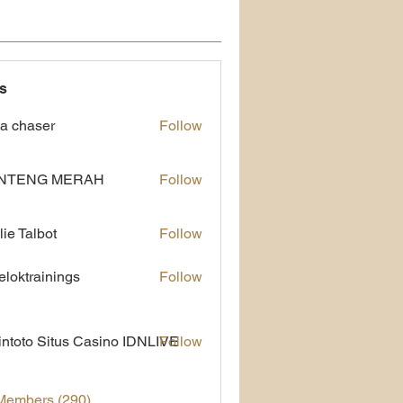
s
a chaser
Follow
NTENG MERAH
Follow
lie Talbot
Follow
eloktrainings
Follow
rainings
ntoto Situs Casino IDNLIVE
Follow
 Members (290)